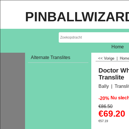
PINBALLWIZAR
Home
Alternate Translites
<< Vorige
|
Hom
Doctor Wh
Translite
Bally
Transl
Nu slec
-20%
€
86.50
€
69.20
€
57.19