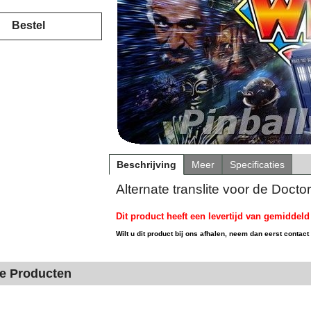
Bestel
Beschrijving
Meer
Specificaties
Alternate translite voor de Docto
Dit product heeft een levertijd van gemiddel
Wilt u dit product bij ons afhalen, neem dan eerst contact
de Producten