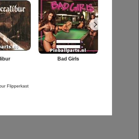
libur
Bad Girls
Barb 
ibur Flipperkast