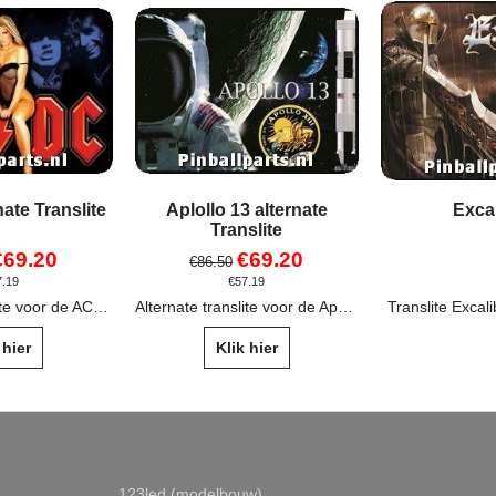
ate Translite
Aplollo 13 alternate
Exca
Translite
€
69.20
€
69.20
€
86.50
7.19
€
57.19
Alternate translite voor de AC DC flipperkast van Stern.
Alternate translite voor de Apollo 13 flipperkast van Sega.
Translite Excal
 hier
Klik hier
123led (modelbouw)