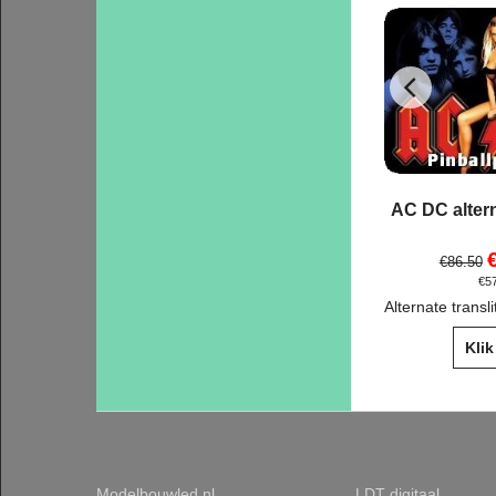
AC DC altern
€
86.50
€
5
Klik
Modelbouwled.nl
LDT digitaal