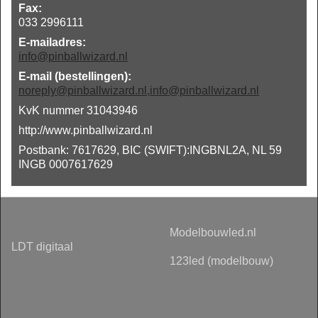
Fax:
033 2996111
E-mailadres:
info@pinballwizard.nl
E-mail (bestellingen):
noreply@pinballwizard.nl,info@pinballwizard.nl
KvK nummer 31043946
http://www.pinballwizard.nl
Postbank: 7617629, BIC (SWIFT):INGBNL2A, NL 59
INGB 0007617629
Modelbouwled.nl
LDT digitaal
123led (modelbouw)